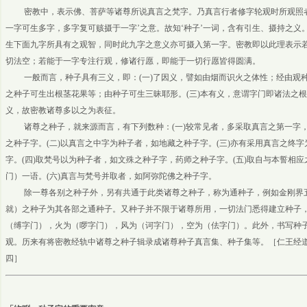
密教中，表示佛、菩萨等诸尊所说真言之梵字。乃真言行者修字轮观时所观照者
一字可生多字，多字复可赅摄于一字’之意。故知‘种子’一词，含有引生、摄持之
生下面九字所具有之观智，同时此九字之意义亦可摄入第一字。密教即以此理表示
切法空；若能于一字专注行观，修诸行愿，即能于一切行愿皆得圆满。
一般而言，种子具有三义，即：(一)了因义，譬如由烟而识火之体性；经由观种
之种子可生出根茎花果等；由种子可生三昧耶形。(三)本有义，意谓字门即诸法之
义，故密教诸尊多以之为表征。
诸尊之种子，就来源而言，有下列数种：(一)较常见者，多采取真言之第一字，
之种子字。(二)以真言之中字为种子者，如地藏之种子字。(三)亦有采用真言之终
字。(四)取梵号以为种子者，如文殊之种子字，药师之种子字。(五)取自与本誓相应之用语
门）一语。(六)真言与梵号并取者，如阿弥陀佛之种子字。
除一尊各别之种子外，另有共通于此类诸尊之种子，称为通种子，例如金刚界五
就）之种子为其各部之通种子。又种子并不限于诸尊所用，一切法门悉得建立种子
（缚字门），火为（啰字门），风为（诃字门），空为（佉字门）。此外，书写种
观。历来有将密教经轨中诸尊之种子辑录成诸尊种子真言集、种子集等。［仁王经
四］