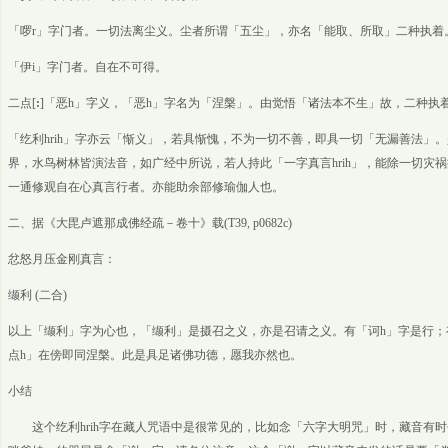
「啰r」字门者。一切法离尘义。尘者所谓「五尘」，亦名「能取、所取」二种执着
「伊i」字门者。自在不可得。
二点[
:
]「恶h」字义，「恶h」字名为「涅槃」。由觉悟「诸法本不生」故，二种执
「纥利hrih」字亦云「惭义」，若具惭愧，不为一切不善，即具一切「无漏善法」
界，水鸟树林皆演法音，如广经中所说，若人持此「一字真言hrih」，能除一切灾
一通修观自在心真言行者。亦能助余部修瑜伽人也。
二、据《大毘卢遮那成佛经疏－卷十》载(T39, p0682c)
忿怒月压金刚真言：
缬利 (二合)
以上「缬利」字为心也，「缬利」是摄召之义，亦是召请之义。有「诃h」字是行；
点h」在傍即同涅槃。此是具足诸佛功德，愿我亦然也。
小结
这个纥利hrih字在藏人咒语中是很常见的，比如念「六字大明咒」时，藏音有