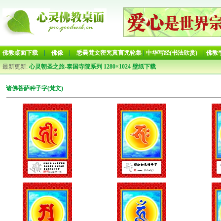
佛教桌面下载
|
佛像
|
悉曇梵文密咒真言咒轮集
|
中华写经(书法欣赏)
|
佛教
最新更新:
心灵朝圣之旅-泰国寺院系列 1280×1024 壁纸下载
诸佛菩萨种子字(梵文)