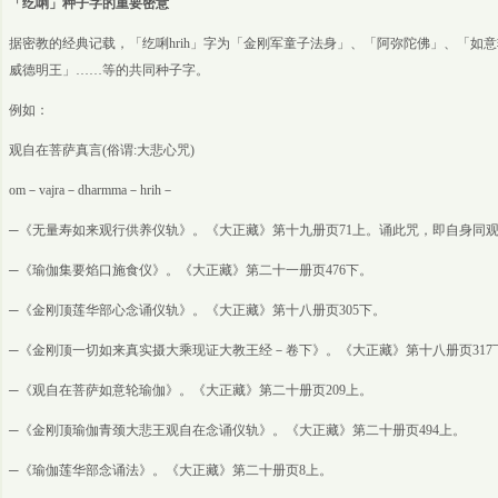
「纥唎」种子字的重要密意
据密教的经典记载，「纥唎hrih」字为「金刚军童子法身」、「阿弥陀佛」、「如
威德明王」……等的共同种子字。
例如：
观自在菩萨真言(俗谓:大悲心咒)
om－vajra－dharmma－hrih－
─《无量寿如来观行供养仪轨》。《大正藏》第十九册页71上。诵此咒，即自身同
─《瑜伽集要焰口施食仪》。《大正藏》第二十一册页476下。
─《金刚顶莲华部心念诵仪轨》。《大正藏》第十八册页305下。
─《金刚顶一切如来真实摄大乘现证大教王经－卷下》。《大正藏》第十八册页317
─《观自在菩萨如意轮瑜伽》。《大正藏》第二十册页209上。
─《金刚顶瑜伽青颈大悲王观自在念诵仪轨》。《大正藏》第二十册页494上。
─《瑜伽莲华部念诵法》。《大正藏》第二十册页8上。