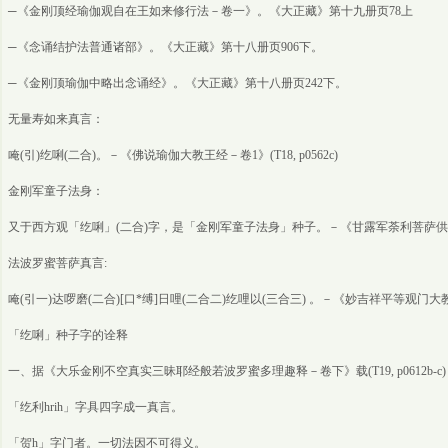
─《金刚顶经瑜伽观自在王如来修行法－卷一》。《大正藏》第十九册页78上
─《念诵结护法普通诸部》。《大正藏》第十八册页906下。
─《金刚顶瑜伽中略出念诵经》。《大正藏》第十八册页242下。
无量寿如来真言：
唵(引)纥唎(二合)。－《佛说瑜伽大教王经－卷1》(T18, p0562c)
金刚军童子法身：
又于西方观「纥唎」(二合)字，是「金刚军童子法身」种子。－《甘露军荼利菩萨供养念诵成就
法波罗蜜菩萨真言:
唵(引一)达啰磨(二合)[口*缚]日哩(二合二)纥哩以(三合三) 。－《妙吉祥平等观门大教王经
「纥唎」种子字的诠释
一、据《大乐金刚不空真实三昧耶经般若波罗蜜多理趣释－卷下》载(T19, p0612b-c)
「纥利hrih」字具四字成一真言。
「贺h」字门者。一切法因不可得义。