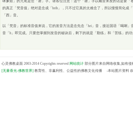
咪爹娃」的咒尾是念「谢」字。请各位注意：这个「谢」字以藏音来发的话是要「
的真正「梵音值」绝对是念成「hrih」，只不过它真的太难念了，所以慢慢简化成「
「西」音。
以「梵音」的标准音值来说，它的发音方法是念先念「hri」音，接近国语「喝唎」
音「h」即完成。只要您掌握到发音的秘诀后，剩下的就是「勤练」和「苦练」的功
心灵佛教桌面 2003-2014 Copyrights reserved
网站统计
部分图片来自网络收集,如有
[无量香光-佛教世界]
教育性、非赢利性、公益性的佛教文化传播 -本站图片资料 欢