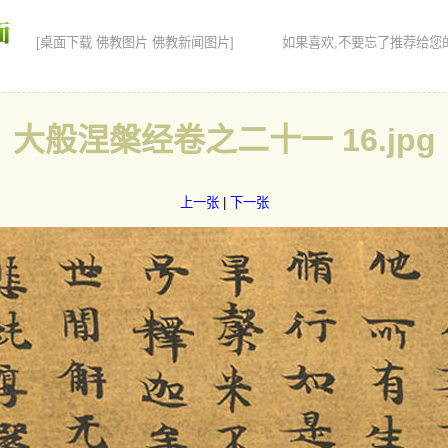
如果喜欢,不要忘了推荐给您
[桌面下载 佛教图片 佛教新闻图片]
大般涅槃经卷之二十一 16.jpg
上一张
|
下一张