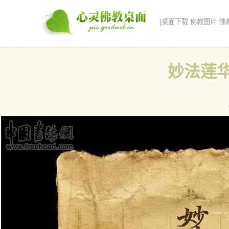
[桌面下载 佛教图片 佛
妙法莲华经