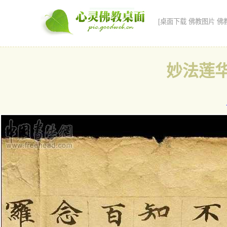
[桌面下载 佛教图片 佛
妙法莲华经