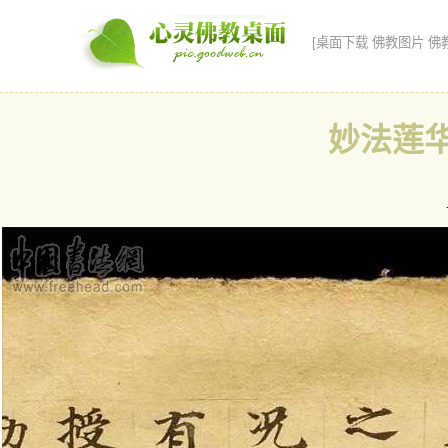
[桌面下载 佛教图片 佛
妙法莲华经