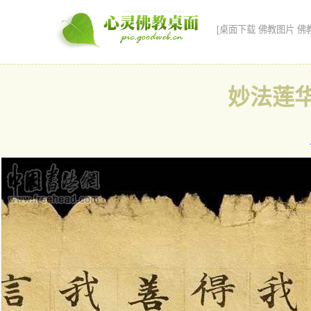
[桌面下载 佛教图片 佛
妙法莲华经