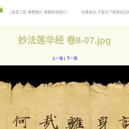
如果喜欢,不要忘了推荐给您
[桌面下载 佛教图片 佛教新闻图片]
妙法莲华经 卷8-07.jpg
上一张
|
下一张