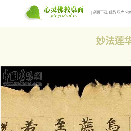
[桌面下载 佛教图片 佛
妙法莲华经