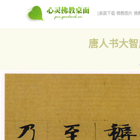
[桌面下载 佛教图片 佛
唐人书大智度